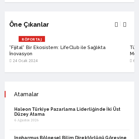
Öne Çıkanlar
RÖPORTAJ
”Fijital” Bir Ekosistem: LifeClub ile Sağlıkta
Türk
İnovasyon
Mod
24 Ocak 2024
6 A
Atamalar
Haleon Türkiye Pazarlama Liderliğinde İki Üst
Düzey Atama
6 Ağustos 2026
Inpharmus Bölgesel Bilim Direktörlüğü Görevine