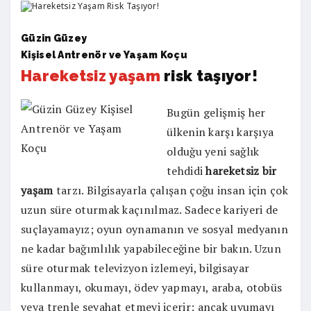
Gü
zin G
üzey
Kişisel Antren
ö
r ve Yaş
am Ko
çu
Hareketsiz yaşam
risk taşı
yor!
Bugün gelişmiş her
ülkenin karşı karşıya
olduğu yeni sağlık
tehdidi
hareketsiz bir
yaşam
tarzı. Bilgisayarla çalışan çoğu insan için çok
uzun süre oturmak kaçınılmaz. Sadece kariyeri de
suçlayamayız; oyun oynamanın ve sosyal medyanın
ne kadar bağımlılık yapabileceğine bir bakın. Uzun
süre oturmak televizyon izlemeyi, bilgisayar
kullanmayı, okumayı, ödev yapmayı, araba, otobüs
veya trenle seyahat etmeyi içerir; ancak uyumayı