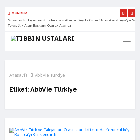
GÜNDEM
Novartis Türkiye’den Uluslararası Atama: Şeyda Gürer Uzun Avusturya’ya
Sano
Terapötik Alan Başkanı Olarak Atandı
Anasayfa
AbbVie Türkiye
Etiket:
AbbVie Türkiye