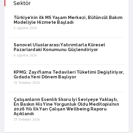
Sektör
Türkiye’nin ilk MS Yaşam Merkezi, Bütüncül Bakım
Modeliyle Hizmete Başladı
6 Ağustos 2026
Sanovel Uluslararası Yatırımlarla Küresel
Pazarlardaki Konumunu Güçlendiriyor
6 Ağustos 2026
KPMG: Zayıflama Tedavileri Tüketimi Değiştiriyor,
Gıdada Yeni Dönem Başlıyor
31 Temmuz 2026
Çalışanların Esenlik Skoru İyi Seviyeye Yaklaştı,
En Baskın His Yine Yorgunluk Oldu Meditopia’nın
2026 Yılı İlk Yarı Çalışan Wellbeing Raporu
Açıklandı
29 Temmuz 2026