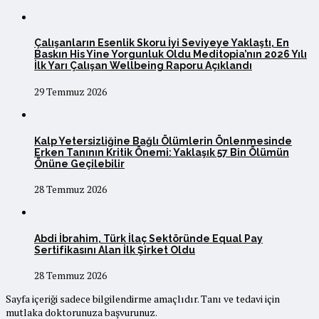
Çalışanların Esenlik Skoru İyi Seviyeye Yaklaştı, En
Baskın His Yine Yorgunluk Oldu Meditopia’nın 2026 Yılı
İlk Yarı Çalışan Wellbeing Raporu Açıklandı
29 Temmuz 2026
Kalp Yetersizliğine Bağlı Ölümlerin Önlenmesinde
Erken Tanının Kritik Önemi: Yaklaşık 57 Bin Ölümün
Önüne Geçilebilir
28 Temmuz 2026
Abdi İbrahim, Türk İlaç Sektöründe Equal Pay
Sertifikasını Alan İlk Şirket Oldu
28 Temmuz 2026
Sayfa içeriği sadece bilgilendirme amaçlıdır. Tanı ve tedavi için
mutlaka doktorunuza başvurunuz.