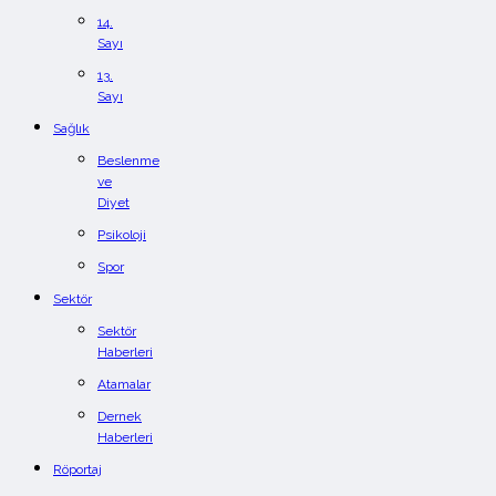
14.
Sayı
13.
Sayı
Sağlık
Beslenme
ve
Diyet
Psikoloji
Spor
Sektör
Sektör
Haberleri
Atamalar
Dernek
Haberleri
Röportaj