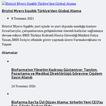
Bristol Myers Squibb Türkiye’den Global Atama
8 Temmuz 2021
Bristol Myers Squibb, yurt içinde ve yurt dışında sunduğu kariyer
fırsatlarıyla; çalışanlarının gelişimlerine önemli katkılar sağlamaya
devam ediyor. BMS Türkiye Kıdemli Hasta Güvenliği Müdürü Fulya
Yasan, BMS İsviçre ofisinde görev yapmak üzere Farmakovijilans ve
Yaşam
Atamalar
Biofarma’nın Yönetim Kadrosu Güçleniyor: Tanıtım,
Pazarlama ve Medikal Direktörlüğü Görevine Çiğdem
Sayın Atandı
24 Temmuz 2026
Biofarma İlaç’ta Üst Düzey Atama: Şirketin Yeni CEO’su