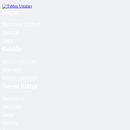
Sağlık
Beslenme ve Diyet
Psikoloji
Spor
Sektör
Sektör Haberleri
Atamalar
Dernek Haberleri
Genel Kültür
Pazarlama
Teknoloji
Sanat
Satranç