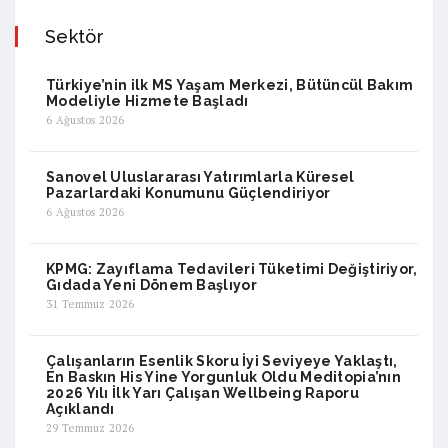
Sektör
Türkiye’nin ilk MS Yaşam Merkezi, Bütüncül Bakım
Modeliyle Hizmete Başladı
6 Ağustos 2026
Sanovel Uluslararası Yatırımlarla Küresel
Pazarlardaki Konumunu Güçlendiriyor
6 Ağustos 2026
KPMG: Zayıflama Tedavileri Tüketimi Değiştiriyor,
Gıdada Yeni Dönem Başlıyor
31 Temmuz 2026
Çalışanların Esenlik Skoru İyi Seviyeye Yaklaştı,
En Baskın His Yine Yorgunluk Oldu Meditopia’nın
2026 Yılı İlk Yarı Çalışan Wellbeing Raporu
Açıklandı
29 Temmuz 2026