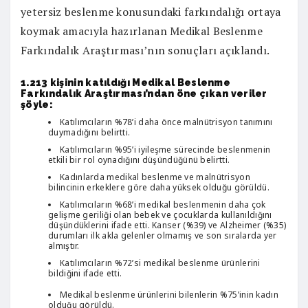
yetersiz beslenme konusundaki farkındalığı ortaya
koymak amacıyla hazırlanan Medikal Beslenme
Farkındalık Araştırması’nın sonuçları açıklandı.
1.213 kişinin katıldığı Medikal Beslenme
Farkındalık Araştırması’ndan öne çıkan veriler
şöyle:
Katılımcıların %78’i daha önce malnütrisyon tanımını
duymadığını belirtti.
Katılımcıların %95’i iyileşme sürecinde beslenmenin
etkili bir rol oynadığını düşündüğünü belirtti.
Kadınlarda medikal beslenme ve malnütrisyon
bilincinin erkeklere göre daha yüksek olduğu görüldü.
Katılımcıların %68’i medikal beslenmenin daha çok
gelişme geriliği olan bebek ve çocuklarda kullanıldığını
düşündüklerini ifade etti. Kanser (%39) ve Alzheimer (%35)
durumları ilk akla gelenler olmamış ve son sıralarda yer
almıştır.
Katılımcıların %72’si medikal beslenme ürünlerini
bildiğini ifade etti.
Medikal beslenme ürünlerini bilenlerin %75’inin kadın
olduğu görüldü.