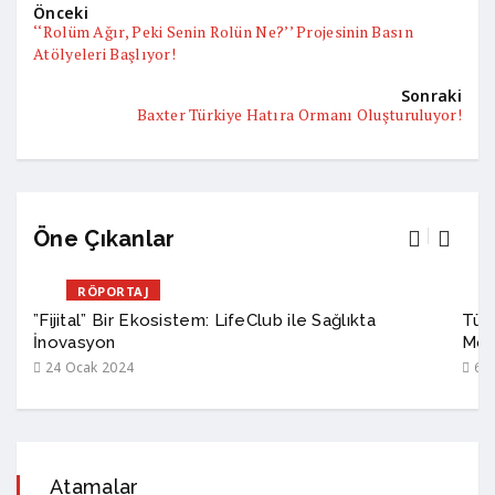
Önceki
‘‘Rolüm Ağır, Peki Senin Rolün Ne?’’ Projesinin Basın
Atölyeleri Başlıyor!
Sonraki
Baxter Türkiye Hatıra Ormanı Oluşturuluyor!
Öne Çıkanlar
RÖPORTAJ
”Fijital” Bir Ekosistem: LifeClub ile Sağlıkta
Türk
İnovasyon
Mod
24 Ocak 2024
6 A
Atamalar