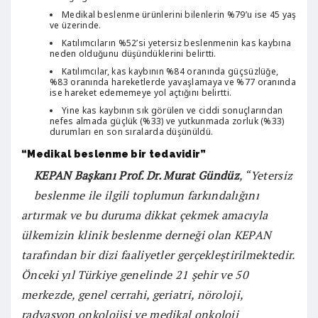
Medikal beslenme ürünlerini bilenlerin %79’u ise 45 yaş
ve üzerinde.
Katılımcıların %52’si yetersiz beslenmenin kas kaybına
neden olduğunu düşündüklerini belirtti.
Katılımcılar, kas kaybının %84 oranında güçsüzlüğe,
%83 oranında hareketlerde yavaşlamaya ve %77 oranında
ise hareket edememeye yol açtığını belirtti.
Yine kas kaybının sık görülen ve ciddi sonuçlarından
nefes almada güçlük (%33) ve yutkunmada zorluk (%33)
durumları en son sıralarda düşünüldü.
“Medikal beslenme bir tedavidir”
KEPAN Başkanı Prof. Dr. Murat Gündüz
, “Yetersiz
beslenme ile ilgili toplumun farkındalığını
artırmak ve bu duruma dikkat çekmek amacıyla
ülkemizin klinik beslenme derneği olan KEPAN
tarafından bir dizi faaliyetler gerçekleştirilmektedir.
Önceki yıl Türkiye genelinde 21 şehir ve 50
merkezde, genel cerrahi, geriatri, nöroloji,
radyasyon onkolojisi ve medikal onkoloji