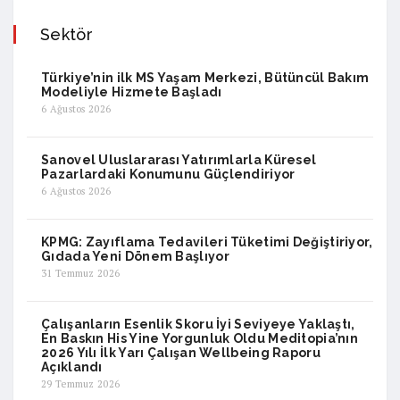
Sektör
Türkiye’nin ilk MS Yaşam Merkezi, Bütüncül Bakım
Modeliyle Hizmete Başladı
6 Ağustos 2026
Sanovel Uluslararası Yatırımlarla Küresel
Pazarlardaki Konumunu Güçlendiriyor
6 Ağustos 2026
KPMG: Zayıflama Tedavileri Tüketimi Değiştiriyor,
Gıdada Yeni Dönem Başlıyor
31 Temmuz 2026
Çalışanların Esenlik Skoru İyi Seviyeye Yaklaştı,
En Baskın His Yine Yorgunluk Oldu Meditopia’nın
2026 Yılı İlk Yarı Çalışan Wellbeing Raporu
Açıklandı
29 Temmuz 2026