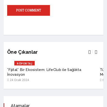
Öne Çıkanlar
RÖPORTAJ
”Fijital” Bir Ekosistem: LifeClub ile Sağlıkta
Türk
İnovasyon
Mod
24 Ocak 2024
6 A
Atamalar