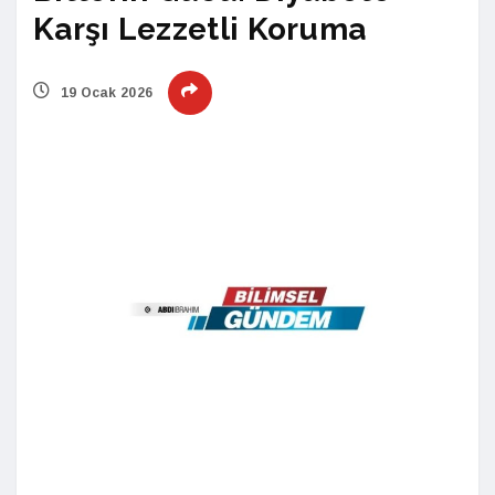
Karşı Lezzetli Koruma
19 Ocak 2026