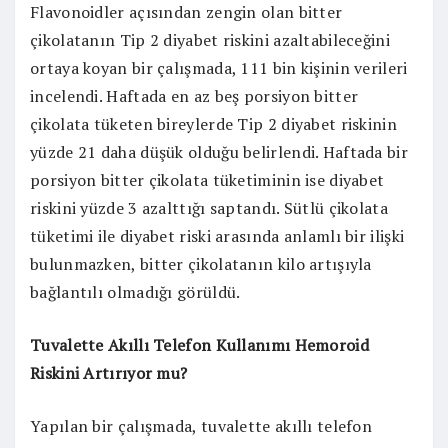
Flavonoidler açısından zengin olan bitter
çikolatanın Tip 2 diyabet riskini azaltabileceğini
ortaya koyan bir çalışmada, 111 bin kişinin verileri
incelendi. Haftada en az beş porsiyon bitter
çikolata tüketen bireylerde Tip 2 diyabet riskinin
yüzde 21 daha düşük olduğu belirlendi. Haftada bir
porsiyon bitter çikolata tüketiminin ise diyabet
riskini yüzde 3 azalttığı saptandı. Sütlü çikolata
tüketimi ile diyabet riski arasında anlamlı bir ilişki
bulunmazken, bitter çikolatanın kilo artışıyla
bağlantılı olmadığı görüldü.
Tuvalette Akıllı Telefon Kullanımı Hemoroid
Riskini Artırıyor mu?
Yapılan bir çalışmada, tuvalette akıllı telefon