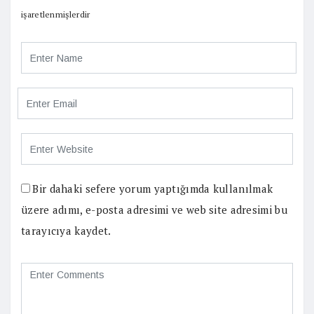
işaretlenmişlerdir
Bir dahaki sefere yorum yaptığımda kullanılmak
üzere adımı, e-posta adresimi ve web site adresimi bu
tarayıcıya kaydet.