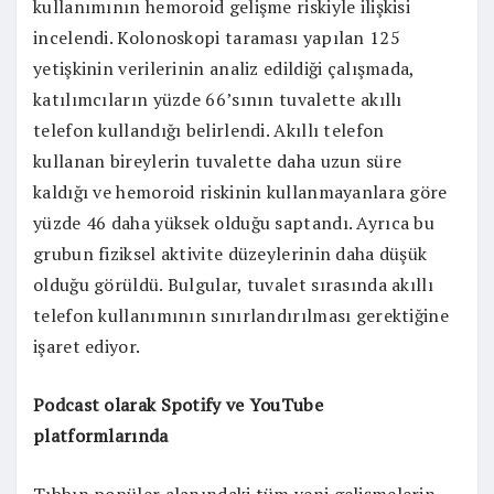
kullanımının hemoroid gelişme riskiyle ilişkisi
incelendi. Kolonoskopi taraması yapılan 125
yetişkinin verilerinin analiz edildiği çalışmada,
katılımcıların yüzde 66’sının tuvalette akıllı
telefon kullandığı belirlendi. Akıllı telefon
kullanan bireylerin tuvalette daha uzun süre
kaldığı ve hemoroid riskinin kullanmayanlara göre
yüzde 46 daha yüksek olduğu saptandı. Ayrıca bu
grubun fiziksel aktivite düzeylerinin daha düşük
olduğu görüldü. Bulgular, tuvalet sırasında akıllı
telefon kullanımının sınırlandırılması gerektiğine
işaret ediyor.
Podcast olarak Spotify ve YouTube
platformlarında