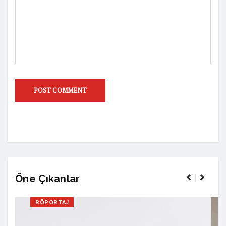
Öne Çıkanlar
RÖPORTAJ