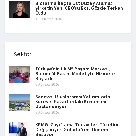
Biofarma İlaç’ta Üst Düzey Atama:
Şirketin Yeni CEO’su Ecz. Gözde Terkan
Oldu
21 Temmuz 2026
Sektör
Türkiye’nin ilk MS Yaşam Merkezi,
Bütüncül Bakım Modeliyle Hizmete
Başladı
6 Ağustos 2026
Sanovel Uluslararası Yatırımlarla
Küresel Pazarlardaki Konumunu
Güçlendiriyor
6 Ağustos 2026
KPMG: Zayıflama Tedavileri Tüketimi
Değiştiriyor, Gıdada Yeni Dönem
Başlıyor