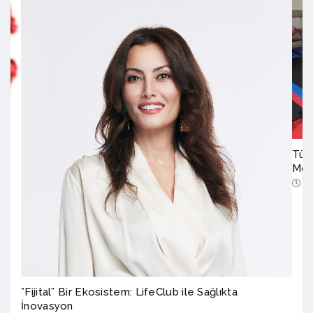
Türk
Mod
6 
”Fijital” Bir Ekosistem: LifeClub ile Sağlıkta
İnovasyon