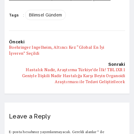
Bilimsel Gündem
Tags
:
Önceki
Boehringer Ingelheim, Altıncı Kez “Global En İyi
İşveren” Seçildi
Sonraki
Hastalık Nadir, Araştırma Türkiye’de İlk! TBL1XR1
Geniyle İlişkili Nadir Hastalığa Karşı Beyin Organoidi
Araştırması ile Tedavi Geliştirilecek
Leave a Reply
E-posta hesabınız yayımlanmayacak.
Gerekli alanlar
*
ile