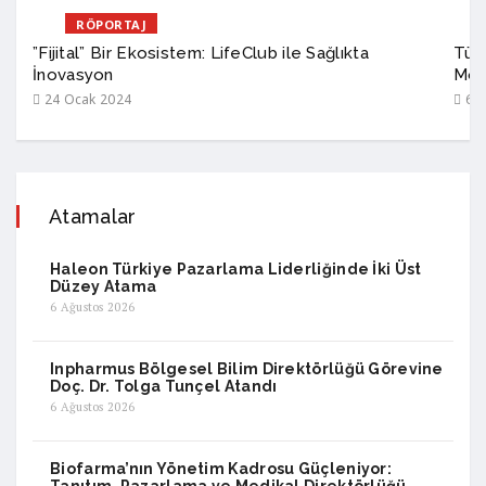
RÖPORTAJ
”Fijital” Bir Ekosistem: LifeClub ile Sağlıkta
Türk
İnovasyon
Mod
24 Ocak 2024
6 A
Atamalar
Haleon Türkiye Pazarlama Liderliğinde İki Üst
Düzey Atama
6 Ağustos 2026
Inpharmus Bölgesel Bilim Direktörlüğü Görevine
Doç. Dr. Tolga Tunçel Atandı
6 Ağustos 2026
Biofarma’nın Yönetim Kadrosu Güçleniyor: