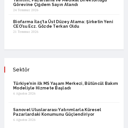
Tanıtım, Pazarlama ve Medikal Direktörlüğü
Görevine Çiğdem Sayın Atandı
24 Temmuz 2026
Biofarma İlaç’ta Üst Düzey Atama: Şirketin Yeni
CEO’su Ecz. Gözde Terkan Oldu
21 Temmuz 2026
Sektör
Türkiye’nin ilk MS Yaşam Merkezi, Bütüncül Bakım
Modeliyle Hizmete Başladı
6 Ağustos 2026
Sanovel Uluslararası Yatırımlarla Küresel
Pazarlardaki Konumunu Güçlendiriyor
6 Ağustos 2026