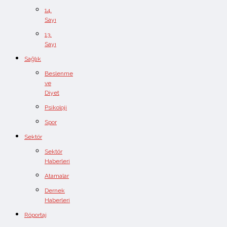
14.
Sayı
13.
Sayı
Sağlık
Beslenme
ve
Diyet
Psikoloji
Spor
Sektör
Sektör
Haberleri
Atamalar
Dernek
Haberleri
Röportaj