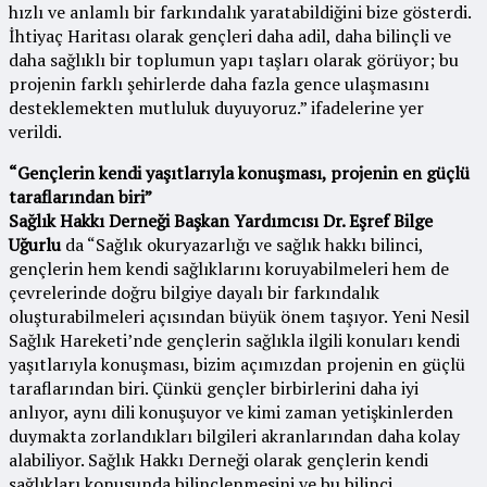
hızlı ve anlamlı bir farkındalık yaratabildiğini bize gösterdi.
İhtiyaç Haritası olarak gençleri daha adil, daha bilinçli ve
daha sağlıklı bir toplumun yapı taşları olarak görüyor; bu
projenin farklı şehirlerde daha fazla gence ulaşmasını
desteklemekten mutluluk duyuyoruz.” ifadelerine yer
verildi.
“Gençlerin kendi yaşıtlarıyla konuşması, projenin en güçlü
taraflarından biri”
Sağlık Hakkı Derneği Başkan Yardımcısı Dr. Eşref Bilge
Uğurlu
da “Sağlık okuryazarlığı ve sağlık hakkı bilinci,
gençlerin hem kendi sağlıklarını koruyabilmeleri hem de
çevrelerinde doğru bilgiye dayalı bir farkındalık
oluşturabilmeleri açısından büyük önem taşıyor. Yeni Nesil
Sağlık Hareketi’nde gençlerin sağlıkla ilgili konuları kendi
yaşıtlarıyla konuşması, bizim açımızdan projenin en güçlü
taraflarından biri. Çünkü gençler birbirlerini daha iyi
anlıyor, aynı dili konuşuyor ve kimi zaman yetişkinlerden
duymakta zorlandıkları bilgileri akranlarından daha kolay
alabiliyor. Sağlık Hakkı Derneği olarak gençlerin kendi
sağlıkları konusunda bilinçlenmesini ve bu bilinci