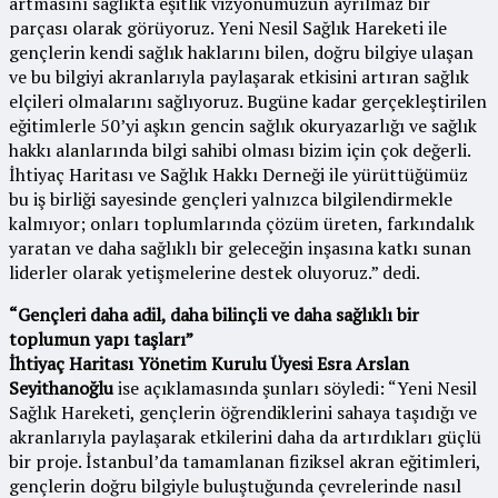
artmasını sağlıkta eşitlik vizyonumuzun ayrılmaz bir
parçası olarak görüyoruz. Yeni Nesil Sağlık Hareketi ile
gençlerin kendi sağlık haklarını bilen, doğru bilgiye ulaşan
ve bu bilgiyi akranlarıyla paylaşarak etkisini artıran sağlık
elçileri olmalarını sağlıyoruz. Bugüne kadar gerçekleştirilen
eğitimlerle 50’yi aşkın gencin sağlık okuryazarlığı ve sağlık
hakkı alanlarında bilgi sahibi olması bizim için çok değerli.
İhtiyaç Haritası ve Sağlık Hakkı Derneği ile yürüttüğümüz
bu iş birliği sayesinde gençleri yalnızca bilgilendirmekle
kalmıyor; onları toplumlarında çözüm üreten, farkındalık
yaratan ve daha sağlıklı bir geleceğin inşasına katkı sunan
liderler olarak yetişmelerine destek oluyoruz.” dedi.
“Gençleri daha adil, daha bilinçli ve daha sağlıklı bir
toplumun yapı taşları”
İhtiyaç Haritası Yönetim Kurulu Üyesi Esra Arslan
Seyithanoğlu
ise açıklamasında şunları söyledi: “Yeni Nesil
Sağlık Hareketi, gençlerin öğrendiklerini sahaya taşıdığı ve
akranlarıyla paylaşarak etkilerini daha da artırdıkları güçlü
bir proje. İstanbul’da tamamlanan fiziksel akran eğitimleri,
gençlerin doğru bilgiyle buluştuğunda çevrelerinde nasıl