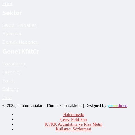
Spor
Sektör
Sektör Haberleri
Atamalar
Dernek Haberleri
Genel Kültür
Pazarlama
Teknoloji
Sanat
Satranç
Gezi
© 2025, Tıbbın Ustaları. Tüm hakları saklıdır. | Designed by
yes
we
do
.co
Hakkımızda
Çerez Politikası
KVKK Aydınlatma ve Rıza Metni
Kullanıcı Sözleşmesi