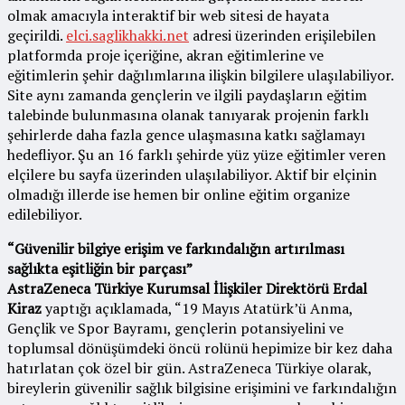
olmak amacıyla interaktif bir web sitesi de hayata
geçirildi.
elci.saglikhakki.net
adresi üzerinden erişilebilen
platformda proje içeriğine, akran eğitimlerine ve
eğitimlerin şehir dağılımlarına ilişkin bilgilere ulaşılabiliyor.
Site aynı zamanda gençlerin ve ilgili paydaşların eğitim
talebinde bulunmasına olanak tanıyarak projenin farklı
şehirlerde daha fazla gence ulaşmasına katkı sağlamayı
hedefliyor. Şu an 16 farklı şehirde yüz yüze eğitimler veren
elçilere bu sayfa üzerinden ulaşılabiliyor. Aktif bir elçinin
olmadığı illerde ise hemen bir online eğitim organize
edilebiliyor.
“Güvenilir bilgiye erişim ve farkındalığın artırılması
sağlıkta eşitliğin bir parçası”
AstraZeneca Türkiye Kurumsal İlişkiler Direktörü Erdal
Kiraz
yaptığı açıklamada, “19 Mayıs Atatürk’ü Anma,
Gençlik ve Spor Bayramı, gençlerin potansiyelini ve
toplumsal dönüşümdeki öncü rolünü hepimize bir kez daha
hatırlatan çok özel bir gün. AstraZeneca Türkiye olarak,
bireylerin güvenilir sağlık bilgisine erişimini ve farkındalığın