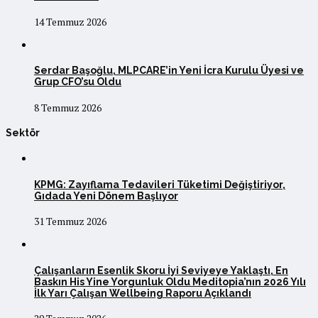
14 Temmuz 2026
Serdar Başoğlu, MLPCARE’in Yeni İcra Kurulu Üyesi ve
Grup CFO’su Oldu
8 Temmuz 2026
Sektör
KPMG: Zayıflama Tedavileri Tüketimi Değiştiriyor,
Gıdada Yeni Dönem Başlıyor
31 Temmuz 2026
Çalışanların Esenlik Skoru İyi Seviyeye Yaklaştı, En
Baskın His Yine Yorgunluk Oldu Meditopia’nın 2026 Yılı
İlk Yarı Çalışan Wellbeing Raporu Açıklandı