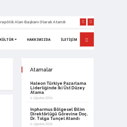
rapötik Alan Başkanı Olarak Atandı
Sanovel İlaç’ta Yen
 KÜLTÜR
HAKKIMIZDA
İLETIŞIM
Atamalar
Haleon Türkiye Pazarlama
Liderliğinde İki Üst Düzey
Atama
6 Ağustos 2026
Inpharmus Bölgesel Bilim
Direktörlüğü Görevine Doç.
Dr. Tolga Tunçel Atandı
6 Ağustos 2026