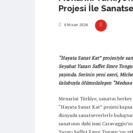
Projesi İle Sanats
6 Nisan 2026
“Hayata Sanat Kat” projesiyle san
Seyahat Yazarı Saffet Emre Tongu
yayında. Serinin yeni eseri, Mich
üslubuyla ölümsüzleşen “Medusa”
Menarini Türkiye, sanatın herkes i
“Hayata Sanat Kat” projesi kapsam
dünyada sanatseverlerle buluştur
sanatının dahi ismi Caravaggio’n
Yazarı Saffet Emre Tonguç’un etki