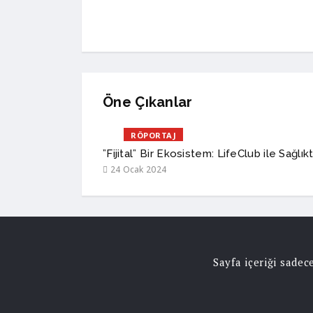
Öne Çıkanlar
RÖPORTAJ
”Fijital” Bir Ekosistem: LifeClub ile Sağlı
24 Ocak 2024
Sayfa içeriği sade