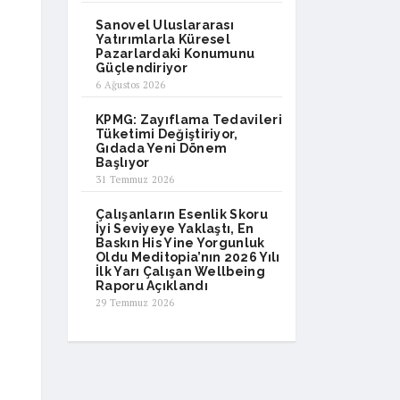
Sanovel Uluslararası
Yatırımlarla Küresel
Pazarlardaki Konumunu
Güçlendiriyor
6 Ağustos 2026
KPMG: Zayıflama Tedavileri
Tüketimi Değiştiriyor,
Gıdada Yeni Dönem
Başlıyor
31 Temmuz 2026
Çalışanların Esenlik Skoru
İyi Seviyeye Yaklaştı, En
Baskın His Yine Yorgunluk
Oldu Meditopia’nın 2026 Yılı
İlk Yarı Çalışan Wellbeing
Raporu Açıklandı
29 Temmuz 2026