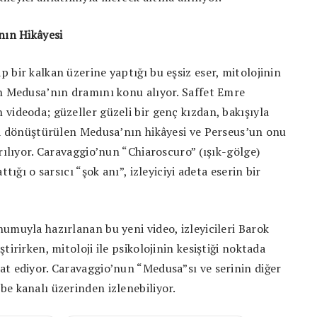
nın Hikâyesi
 bir kalkan üzerine yaptığı bu eşsiz eser, mitolojinin
an Medusa’nın dramını konu alıyor. Saffet Emre
videoda; güzeller güzeli bir genç kızdan, bakışıyla
ığa dönüştürülen Medusa’nın hikâyesi ve Perseus’un onu
rılıyor. Caravaggio’nun “Chiaroscuro” (ışık-gölge)
tığı o sarsıcı “şok anı”, izleyiciyi adeta eserin bir
umuyla hazırlanan bu yeni video, izleyicileri Barok
tirirken, mitoloji ile psikolojinin kesiştiği noktada
at ediyor. Caravaggio’nun “Medusa”sı ve serinin diğer
e kanalı üzerinden izlenebiliyor.