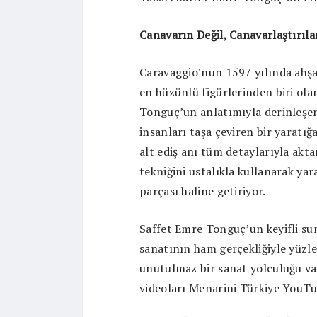
Canavarın Değil, Canavarlaştırıla
Caravaggio’nun 1597 yılında ahşap
en hüzünlü figürlerinden biri ol
Tonguç’un anlatımıyla derinleşen 
insanları taşa çeviren bir yarat
alt ediş anı tüm detaylarıyla akta
tekniğini ustalıkla kullanarak yarat
parçası haline getiriyor.
Saffet Emre Tonguç’un keyifli sun
sanatının ham gerçekliğiyle yüzleş
unutulmaz bir sanat yolculuğu va
videoları Menarini Türkiye YouTub