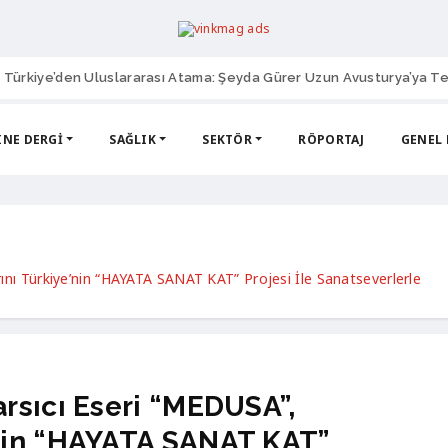
 Türkiye’den Uluslararası Atama: Şeyda Gürer Uzun Avusturya’ya Te
NE DERGI
SAĞLIK
SEKTÖR
RÖPORTAJ
GENEL
nı Türkiye’nin “HAYATA SANAT KAT” Projesi İle Sanatseverlerle 
arsıcı Eseri “MEDUSA”,
’nin “HAYATA SANAT KAT”