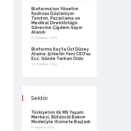
Biofarma’nın Yönetim
Kadrosu Güçleniyor:
Tanıtım, Pazarlama ve
Medikal Direktörlüğü
Görevine Çiğdem Sayın
Atandı
24 Temmuz 2026
Biofarma İlaç’ta Üst Düzey
Atama: Şirketin Yeni CEO’su
Ecz. Gözde Terkan Oldu
21 Temmuz 2026
Sektör
Türkiye’nin ilk MS Yaşam
Merkezi, Bütüncül Bakım
Modeliyle Hizmete Başladı
6 Ağustos 2026