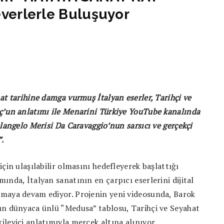
everlerle Buluşuyor
at tarihine damga vurmuş İtalyan eserler, Tarihçi ve
ç’un anlatımı ile Menarini Türkiye YouTube kanalında
elangelo Merisi Da Caravaggio’nun sarsıcı ve gerçekçi
.
çin ulaşılabilir olmasını hedefleyerek başlattığı
ında, İtalyan sanatının en çarpıcı eserlerini dijital
maya devam ediyor. Projenin yeni videosunda, Barok
un dünyaca ünlü “Medusa” tablosu, Tarihçi ve Seyahat
leyici anlatımıyla mercek altına alınıyor.