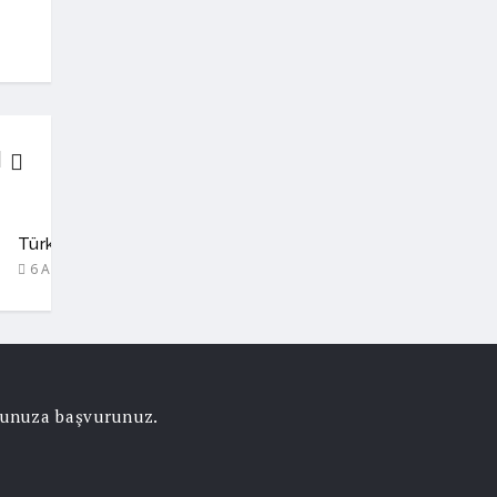
SEKTÖR
Türkiye’nin ilk MS Yaşam Merkezi, Bütüncül Bakım Modeliy
6 Ağustos 2026
orunuza başvurunuz.