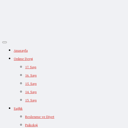
Anasayfa
Onlıne Dergi
17. Sayı
16. Sayı
15. Sayı
14. Sayı
13. Sayı
Sağlık
Beslenme ve Diyet
Psikoloji