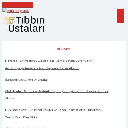
Cancel Preloader
GÜNDEM
Novartis Türkiye’den Uluslararası Atama: Şeyda Gürer Uzun
Avusturya’ya Terapötik Alan Başkanı Olarak Atandı
Sanovel İlaç’ta Yeni Atamalar
Abdi İbrahim Üretim ve Tedarik Grup Başkanlığı Görevine Caner Kılınçer
Atandı
Lilly İlaç’ın yeni Kurumsal İlişkiler ve Pazar Erişim (CAPRA) Direktörü
Zerrin Oyan Eter Oldu