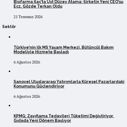
Biofarma İlaç’ta Üst Düzey Atama: Şirketin Yeni CEO’su
Ecz. Gözde Terkan Oldu
21 Temmuz 2026
Sektör
Türkiye’nin ilk MS Yaşam Merkezi, Bütüncül Bakım
Modeliyle Hizmete Başladı
6 Ağustos 2026
Sanovel Uluslararası Yatırımlarla Küresel Pazarlardaki
Konumunu Güçlendiriyor
6 Ağustos 2026
KPMG: Zayıflama Tedavileri Tüketimi Değiştiriyor,
Gıdada Yeni Dönem Başlıyor