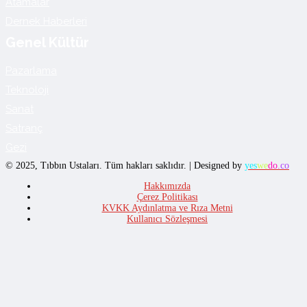
Atamalar
Dernek Haberleri
Genel Kültür
Pazarlama
Teknoloji
Sanat
Satranç
Gezi
© 2025, Tıbbın Ustaları. Tüm hakları saklıdır. | Designed by
yes
we
do
.co
Hakkımızda
Çerez Politikası
KVKK Aydınlatma ve Rıza Metni
Kullanıcı Sözleşmesi