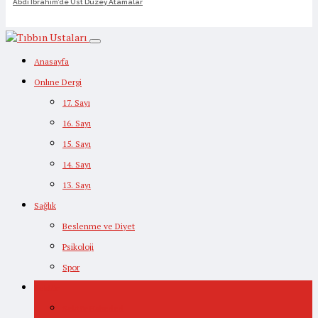
Abdi İbrahim’de Üst Düzey Atamalar
Anasayfa
Onlıne Dergi
17. Sayı
16. Sayı
15. Sayı
14. Sayı
13. Sayı
Sağlık
Beslenme ve Diyet
Psikoloji
Spor
Sektör
Sektör Haberleri