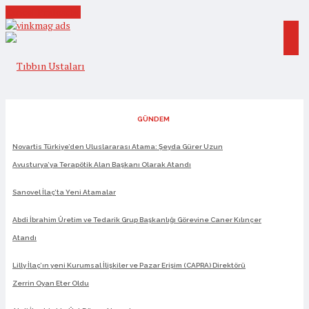
Cancel Preloader
GÜNDEM
Novartis Türkiye’den Uluslararası Atama: Şeyda Gürer Uzun
Avusturya’ya Terapötik Alan Başkanı Olarak Atandı
Sanovel İlaç’ta Yeni Atamalar
Abdi İbrahim Üretim ve Tedarik Grup Başkanlığı Görevine Caner Kılınçer
Atandı
Lilly İlaç’ın yeni Kurumsal İlişkiler ve Pazar Erişim (CAPRA) Direktörü
Zerrin Oyan Eter Oldu