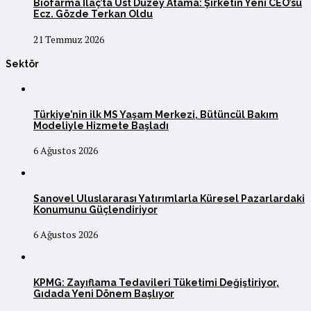
Biofarma İlaç’ta Üst Düzey Atama: Şirketin Yeni CEO’su
Ecz. Gözde Terkan Oldu
21 Temmuz 2026
Sektör
Türkiye’nin ilk MS Yaşam Merkezi, Bütüncül Bakım
Modeliyle Hizmete Başladı
6 Ağustos 2026
Sanovel Uluslararası Yatırımlarla Küresel Pazarlardaki
Konumunu Güçlendiriyor
6 Ağustos 2026
KPMG: Zayıflama Tedavileri Tüketimi Değiştiriyor,
Gıdada Yeni Dönem Başlıyor