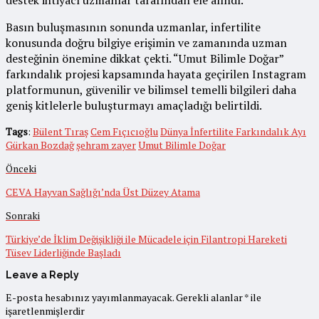
destek ihtiyacı uzmanlar tarafından ele alındı.
Basın buluşmasının sonunda uzmanlar, infertilite
konusunda doğru bilgiye erişimin ve zamanında uzman
desteğinin önemine dikkat çekti. “Umut Bilimle Doğar”
farkındalık projesi kapsamında hayata geçirilen Instagram
platformunun, güvenilir ve bilimsel temelli bilgileri daha
geniş kitlelerle buluşturmayı amaçladığı belirtildi.
Tags
:
Bülent Tıraş
Cem Fıçıcıoğlu
Dünya İnfertilite Farkındalık Ayı
Gürkan Bozdağ
şehram zayer
Umut Bilimle Doğar
Önceki
CEVA Hayvan Sağlığı’nda Üst Düzey Atama
Sonraki
Türkiye’de İklim Değişikliği ile Mücadele için Filantropi Hareketi
Tüsev Liderliğinde Başladı
Leave a Reply
E-posta hesabınız yayımlanmayacak.
Gerekli alanlar
*
ile
işaretlenmişlerdir