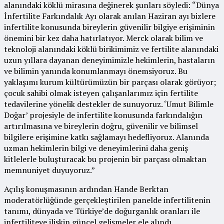
alanındaki köklü mirasına değinerek şunları söyledi: “Dünya
İnfertilite Farkındalık Ayı olarak anılan Haziran ayı bizlere
infertilite konusunda bireylerin güvenilir bilgiye erişiminin
önemini bir kez daha hatırlatıyor. Merck olarak bilim ve
teknoloji alanındaki köklü birikimimiz ve fertilite alanındaki
uzun yıllara dayanan deneyimimizle hekimlerin, hastaların
ve bilimin yanında konumlanmayı önemsiyoruz. Bu
yaklaşımı kurum kültürümüzün bir parçası olarak görüyor;
çocuk sahibi olmak isteyen çalışanlarımız için fertilite
tedavilerine yönelik destekler de sunuyoruz. ‘Umut Bilimle
Doğar’ projesiyle de infertilite konusunda farkındalığın
artırılmasına ve bireylerin doğru, güvenilir ve bilimsel
bilgilere erişimine katkı sağlamayı hedefliyoruz. Alanında
uzman hekimlerin bilgi ve deneyimlerini daha geniş
kitlelerle buluşturacak bu projenin bir parçası olmaktan
memnuniyet duyuyoruz.”
Açılış konuşmasının ardından Hande Berktan
moderatörlüğünde gerçekleştirilen panelde infertilitenin
tanımı, dünyada ve Türkiye’de doğurganlık oranları ile
infertiliteye ilişkin güncel gelişmeler ele alındı.