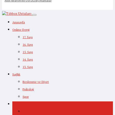
Abdi İbrahim’de Üst Düzey Atamalar
Anasayfa
Onlıne Dergi
17. Sayı
16. Sayı
15. Sayı
14. Sayı
13. Sayı
Sağlık
Beslenme ve Diyet
Psikoloji
Spor
Sektör
Sektör Haberleri