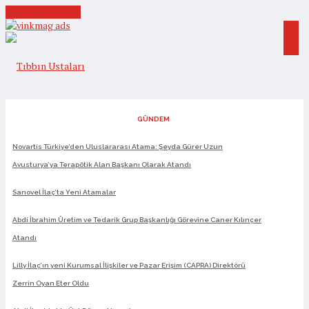
Cancel Preloader
GÜNDEM
Novartis Türkiye’den Uluslararası Atama: Şeyda Gürer Uzun
Avusturya’ya Terapötik Alan Başkanı Olarak Atandı
Sanovel İlaç’ta Yeni Atamalar
Abdi İbrahim Üretim ve Tedarik Grup Başkanlığı Görevine Caner Kılınçer
Atandı
Lilly İlaç’ın yeni Kurumsal İlişkiler ve Pazar Erişim (CAPRA) Direktörü
Zerrin Oyan Eter Oldu