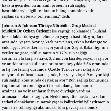
hayata geçirilen bu anlamlı projenin ruh sağlığı
hastalıklarıyla ilgili toplumun bilinçlenmesine katkı
sağlaması en büyük temennimiz” dedi.
Johnson & Johnson Türkiye Nörobilim Grup Medikal
Müdürü Dr. Özhan Özdemir
ise yaptığı açıklamada “Ruhsal
bozukluklar dünya genelinde en yaygın hastalık grupları
arasında; yaşam boyu yüksek prevalans, erken başlangıç ve
ciddi işgücü/üretkenlik kaybı yaratıyor. Sağlık Bakanlığı’nın
verilerine göre, nüfusumuzun %17’si ruh sağlığı
sorunlarıyla karşı karşıya, 3,2 milyon kişi depresyon yaşıyor
ve antidepresan kullanım oranı son beş yılda %56 oranında
artış göstermiş durumda. Özetle Türkiye’de yaklaşık 83
milyonluk nüfusumuzun içinde, her yıl yaklaşık 9 milyon kişi
ruh sağlığı konusunda destek arıyor.* Ruh sağlığı konusunda
toplumsal farkındalığı arttırmak, damgalanmanın
azalmasına ve insanların ihtiyaç duyduğu yardımı
aramasına olanak sağlıyor. Hedefimiz, tüm hastalara etkin
tedavi olanaklarını sunarak yaşam kalitelerini iyileştirmenin
yanı sıra ruh sağlığı alanındaki tüm paydaşlarla omuz