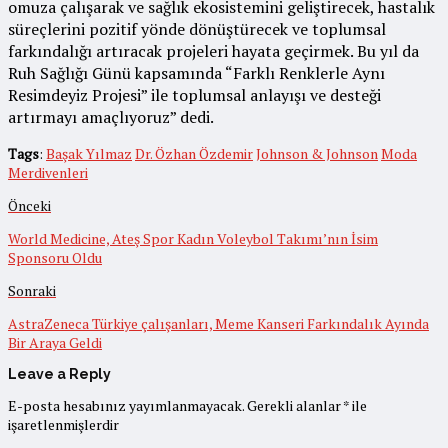
omuza çalışarak ve sağlık ekosistemini geliştirecek, hastalık
süreçlerini pozitif yönde dönüştürecek ve toplumsal
farkındalığı artıracak projeleri hayata geçirmek. Bu yıl da
Ruh Sağlığı Günü kapsamında “Farklı Renklerle Aynı
Resimdeyiz Projesi” ile toplumsal anlayışı ve desteği
artırmayı amaçlıyoruz” dedi.
Tags
:
Başak Yılmaz
Dr. Özhan Özdemir
Johnson & Johnson
Moda
Merdivenleri
Önceki
World Medicine, Ateş Spor Kadın Voleybol Takımı’nın İsim
Sponsoru Oldu
Sonraki
AstraZeneca Türkiye çalışanları, Meme Kanseri Farkındalık Ayında
Bir Araya Geldi
Leave a Reply
E-posta hesabınız yayımlanmayacak.
Gerekli alanlar
*
ile
işaretlenmişlerdir