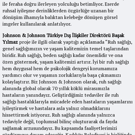
ile feraha doğru ilerleyen yolculuğu betimliyor. Eserde
ruhsal iyileşme derinliklerden özgürlüğe uzanan bir
dönüşüm ilhamıyla balıktan kelebeğe dönüşen görsel
imgeler kullanılarak anlatılıyor.
Johnson & Johnson Türkiye Dış İlişkiler Direktörü Başak
Yılmaz
proje ile ilgili olarak yaptığı açıklamada “Ruh sağlığı,
genel sağlığımızın ve yaşam kalitemizin temel taşlarından
biridir. Ruh sağlığı, beden sağlığı kadar önemlidir ve ona
özen göstermek, yaşam kalitemizi artırır. İyi bir ruh sağlığı
hem duygusal hem de psikolojik dengeyi korumamıza
yardımcı olur ve yaşamın zorluklarıyla başa çıkmamızı
kolaylaştırır. Biz Johnson & Johnson olarak, ruh sağlığı
alanında global olarak 70 yıllık köklü mirasımızla
hastaların yanındayız. Geliştirdiğimiz tedaviler ile ruh
sağlığı hastalıklarıyla mücadele eden hastaların yaşamlarını
iyileştirmek ve hastalara asla yalnız olmadıklarını
hissettirmek istiyoruz. Ruh sağlığı alanında yalnızca
tedaviyle değil, toplumsal bilinç oluşturarak da fayda
sağlamak arzusundayız. Bu kapsamda faaliyetlerimizi
sürdürmeye devam edeceğiz. Kadıköy Belediyesi iş birliğinde