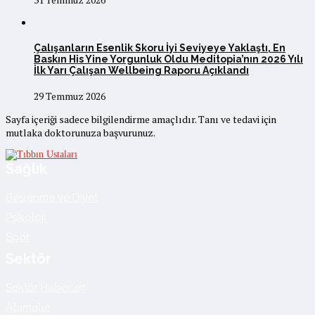
Çalışanların Esenlik Skoru İyi Seviyeye Yaklaştı, En
Baskın His Yine Yorgunluk Oldu Meditopia’nın 2026 Yılı
İlk Yarı Çalışan Wellbeing Raporu Açıklandı
29 Temmuz 2026
Sayfa içeriği sadece bilgilendirme amaçlıdır. Tanı ve tedavi için
mutlaka doktorunuza başvurunuz.
Sağlık
Beslenme ve Diyet
Psikoloji
Spor
Sektör
Sektör Haberleri
Atamalar