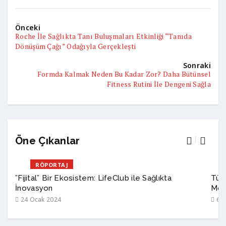
Önceki
Roche İle Sağlıkta Tanı Buluşmaları Etkinliği “Tanıda
Dönüşüm Çağı” Odağıyla Gerçekleşti
Sonraki
Formda Kalmak Neden Bu Kadar Zor? Daha Bütünsel
Fitness Rutini İle Dengeni Sağla
Öne Çıkanlar
RÖPORTAJ
”Fijital” Bir Ekosistem: LifeClub ile Sağlıkta
Türk
İnovasyon
Mod
24 Ocak 2024
6 A