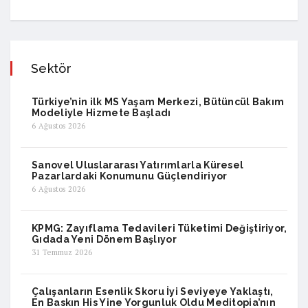
Sektör
Türkiye’nin ilk MS Yaşam Merkezi, Bütüncül Bakım
Modeliyle Hizmete Başladı
6 Ağustos 2026
Sanovel Uluslararası Yatırımlarla Küresel
Pazarlardaki Konumunu Güçlendiriyor
6 Ağustos 2026
KPMG: Zayıflama Tedavileri Tüketimi Değiştiriyor,
Gıdada Yeni Dönem Başlıyor
31 Temmuz 2026
Çalışanların Esenlik Skoru İyi Seviyeye Yaklaştı,
En Baskın His Yine Yorgunluk Oldu Meditopia’nın