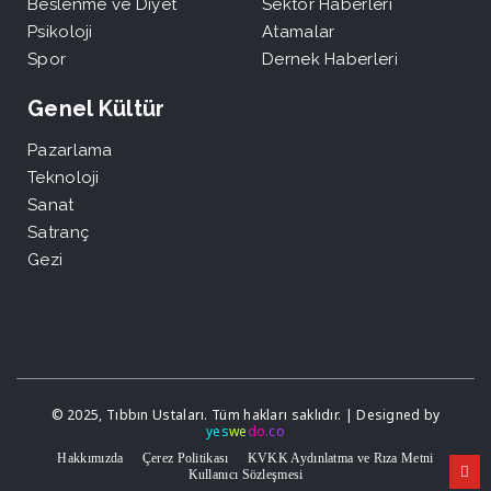
Beslenme ve Diyet
Sektör Haberleri
Psikoloji
Atamalar
Spor
Dernek Haberleri
Genel Kültür
Pazarlama
Teknoloji
Sanat
Satranç
Gezi
© 2025, Tıbbın Ustaları. Tüm hakları saklıdır. | Designed by
yes
we
do
.co
Hakkımızda
Çerez Politikası
KVKK Aydınlatma ve Rıza Metni
Kullanıcı Sözleşmesi