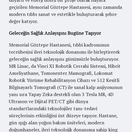
duyarlı ve enerji dostu bir proje olarak hayata
geçirilen Memorial Göztepe Hastanesi, aynı zamanda
modern tıbbı sanat ve estetikle buluşturarak şehre
değer katıyor.
Geleceğin Sağlık Anlayışını Bugüne Taşıyor
Memorial Göztepe Hastanesi, tıbbi kadrosunun
tecrübesini ileri teknolojik donanımı ile birleştirerek
geleceğin sağlık anlayışını günümüzle buluşturuyor.
MR Linac, da Vinci XI Robotik Cerrahi Sistemi, Hibrit
Ameliyathane, Tomosentez Mamografi, Lokomat
Robotik Yürüme Rehabilitasyon Cihazı ve 512 Kesitli
Bilgisayarlı Tomografi (CT) ile sanal kalp anjiyosunun
yanı sıra Yapay Zeka destekli olan 3 Tesla MR, 4D
Ultrason ve Dijital PET/CT gibi dünya
standartlarındaki teknolojiler tanı-tedavi
süreçlerinin etkinliğini üst düzeye taşıyor. Hastane,
gün ışığı alan yoğun bakım üniteleri, modern
doğumhaneler, ileri teknolojik donanıma sahip king