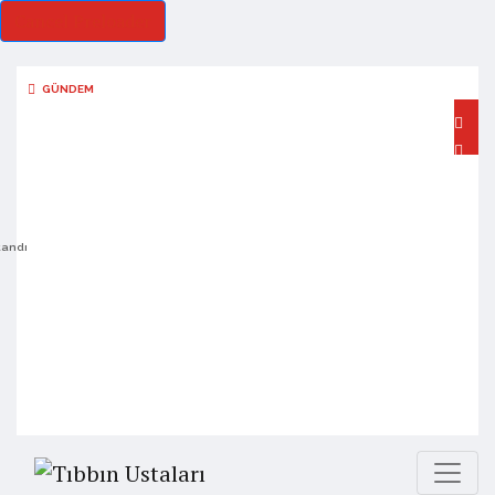
Cancel Preloader
GÜNDEM
tandı