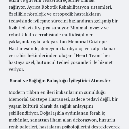
etkili ve güvenli tedavi süreçlerine olanak
sağlıyor.
Ayrıca Robotik Rehabilitasyon sistemleri,
özellikle nörolojik ve ortopedik hastalıkların
tedavisinde iyileşme sürecini hızlandıran gelişmiş bir
fizik tedavi altyapısı sunuyor. Minimal invaziv ve
robotik kalp cerrahisinde multidisipliner
yaklaşımlarıyla fark yaratan Memorial Göztepe
Hastanesi’nde, deneyimli kardiyoloji ve kalp- damar
cerrahisi hekimlerinden oluşan “Heart Team” her
hastaya özel, bütüncül tedavi çözümleri ile hizmet
veriyor.
Sanat ve Sağlığın Buluştuğu İyileştirici Atmosfer
Modern tıbbın en ileri imkanlarının sunulduğu
Memorial Göztepe Hastanesi, sadece tedavi değil, bir
yaşam kültürü olarak da sağlık anlayışını
şekillendiriyor. Doğal ışıkla aydınlanan ferah iç
mekânlar, sanattan ilham alan dekorasyon, huzurlu
renk paletleri, hastaların psikolojilerini destekleyerek