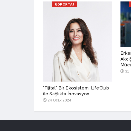
RÖPORTAJ
rum Alarmı
Erken
Akci
Müca
31 
”Fijital” Bir Ekosistem: LifeClub
ile Sağlıkta İnovasyon
24 Ocak 2024