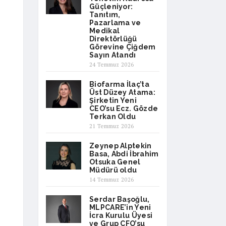
Güçleniyor:
Tanıtım,
Pazarlama ve
Medikal
Direktörlüğü
Görevine Çiğdem
Sayın Atandı
24 Temmuz 2026
Biofarma İlaç’ta
Üst Düzey Atama:
Şirketin Yeni
CEO’su Ecz. Gözde
Terkan Oldu
21 Temmuz 2026
Zeynep Alptekin
Basa, Abdi İbrahim
Otsuka Genel
Müdürü oldu
14 Temmuz 2026
Serdar Başoğlu,
MLPCARE’in Yeni
İcra Kurulu Üyesi
ve Grup CFO’su