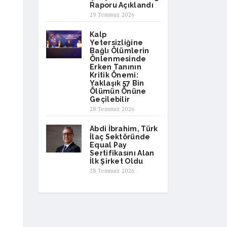
Raporu Açıklandı
29 Temmuz 2026
Kalp
Yetersizliğine
Bağlı Ölümlerin
Önlenmesinde
Erken Tanının
Kritik Önemi:
Yaklaşık 57 Bin
Ölümün Önüne
Geçilebilir
28 Temmuz 2026
Abdi İbrahim, Türk
İlaç Sektöründe
Equal Pay
Sertifikasını Alan
İlk Şirket Oldu
28 Temmuz 2026