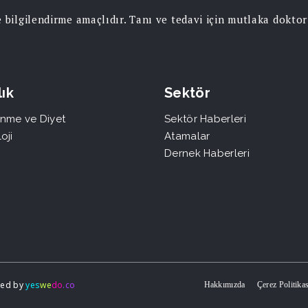
ce bilgilendirme amaçlıdır. Tanı ve tedavi için mutlaka dokt
ık
Sektör
nme ve Diyet
Sektör Haberleri
oji
Atamalar
Dernek Haberleri
gned by
yes
we
do
.co
Hakkımızda
Çerez Politikas