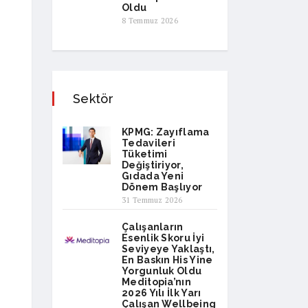
Oldu
8 Temmuz 2026
Sektör
KPMG: Zayıflama
Tedavileri
Tüketimi
Değiştiriyor,
Gıdada Yeni
Dönem Başlıyor
31 Temmuz 2026
Çalışanların
Esenlik Skoru İyi
Seviyeye Yaklaştı,
En Baskın His Yine
Yorgunluk Oldu
Meditopia’nın
2026 Yılı İlk Yarı
Çalışan Wellbeing