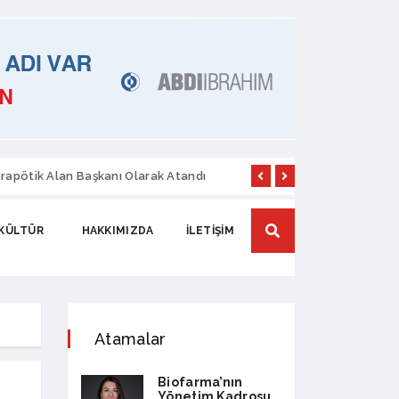
rapötik Alan Başkanı Olarak Atandı
Sanovel İlaç’ta Yen
KÜLTÜR
HAKKIMIZDA
İLETIŞIM
Atamalar
Biofarma’nın
Yönetim Kadrosu