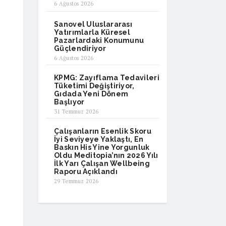
6 Ağustos 2026
Sanovel Uluslararası
Yatırımlarla Küresel
Pazarlardaki Konumunu
Güçlendiriyor
6 Ağustos 2026
KPMG: Zayıflama Tedavileri
Tüketimi Değiştiriyor,
Gıdada Yeni Dönem
Başlıyor
31 Temmuz 2026
Çalışanların Esenlik Skoru
İyi Seviyeye Yaklaştı, En
Baskın His Yine Yorgunluk
Oldu Meditopia’nın 2026 Yılı
İlk Yarı Çalışan Wellbeing
Raporu Açıklandı
29 Temmuz 2026