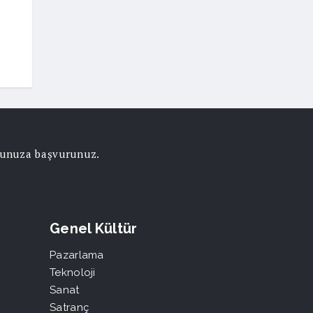
Meme Kanseri Farkındalık Ayı
DSÖ’den Acil Duru
12 Mart 2020
12 Mart 2020
orunuza başvurunuz.
Genel Kültür
Pazarlama
Teknoloji
Sanat
Satranç