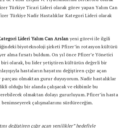
izer Türkiye Ticari Lideri olarak görev yapan Yalım Can
fizer Türkiye Nadir Hastalıklar Kategori Lideri olarak
 Kategori Lideri Yalım Can Arslan
yeni görevi ile ilgili
liğindeki biyoteknoloji şirketi Pfizer’in rotasyon kültürü
er alma fırsatı buldum. On yıl önce Pfizer’e Yönetici
ri olarak, bu lider yetiştiren kültürün değerli bir
layışıyla hastaların hayatını değiştiren çığır açan
 bir parçası olmaktan gurur duyuyorum. Nadir hastalıklar
likli olduğu bir alanda çalışacak ve ekibimle bu
 verebilecek olmaktan dolayı gururluyum. Pfizer’in hasta
nı benimseyerek çalışmalarımı sürdüreceğim.
tını değiştiren çığır açan yenilikler” hedefiyle