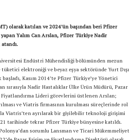
MT) olarak katılan ve 2024’ün başından beri Pfizer
v yapan Yalım Can Arslan, Pfizer Türkiye Nadir
 atandı.
niversitesi Endüstri Mühendisliği bölümünden mezun
 tüketici elektroniği ve beyaz eşya sektöründe Yurt Dışı
 başladı, Kasım 2014’te Pfizer Türkiye’ye Yönetici
an sırasıyla Nadir Hastalıklar Ülke Ürün Müdürü, Pazar
Fiyatlandırma Lideri görevlerini üstlenen Arslan;
rılması ve Viatris firmasının kurulması süreçlerinde rol
 Viatris’ten ayrılarak bir giyilebilir teknoloji girişimi
21 tarihinde tekrar Pfizer Türkiye bünyesine katıldı.
e Polonya’dan sorumlu Lansman ve Ticari Mükemmeliyet
022’de Pazar Erişim ve Fiyatlandırma Direktörü olarak