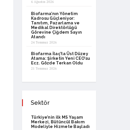
6 Ağustos 2026
Biofarma’nın Yönetim
Kadrosu Güçleniyor:
Tanıtım, Pazarlama ve
Medikal Direktörlüğü
Görevine Çiğdem Sayın
Atandı
24 Temmuz 2026
Biofarma İlaç’ta Üst Düzey
Atama: Şirketin Yeni CEO’su
Ecz. Gözde Terkan Oldu
21 Temmuz 2026
Sektör
Türkiye’nin ilk MS Yaşam
Merkezi, Bütüncül Bakım
Modeliyle Hizmete Başladı