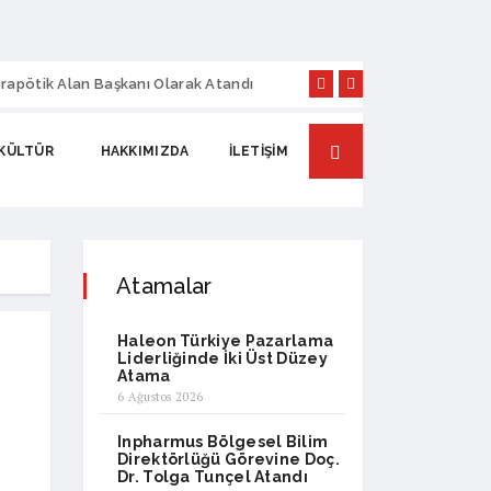
rapötik Alan Başkanı Olarak Atandı
Sanovel İlaç’ta Yen
KÜLTÜR
HAKKIMIZDA
İLETIŞIM
Atamalar
Haleon Türkiye Pazarlama
Liderliğinde İki Üst Düzey
Atama
6 Ağustos 2026
Inpharmus Bölgesel Bilim
Direktörlüğü Görevine Doç.
Dr. Tolga Tunçel Atandı