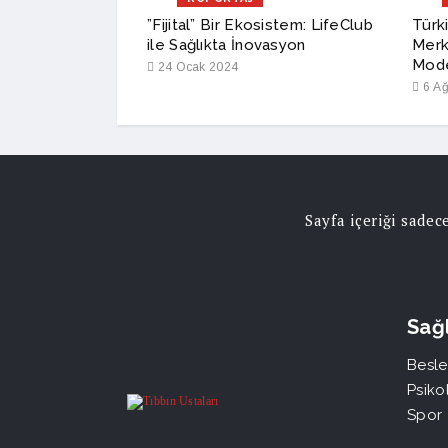
rum Alarmı
”Fijital” Bir Ekosistem: LifeClub
Türki
ile Sağlıkta İnovasyon
Merk
Mode
24 Ocak 2024
6 Ağ
Sayfa içeriği sade
Sağl
Besle
Psikol
Spor