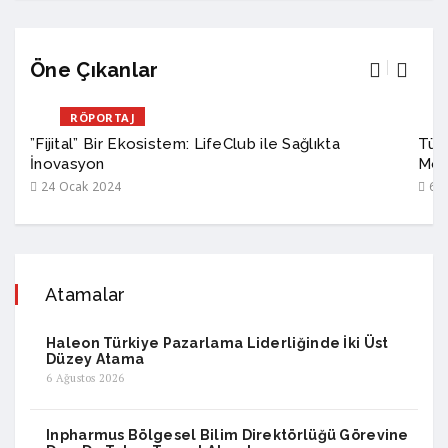
Öne Çıkanlar
RÖPORTAJ
”Fijital” Bir Ekosistem: LifeClub ile Sağlıkta
Türk
İnovasyon
Mod
24 Ocak 2024
6 A
Atamalar
Haleon Türkiye Pazarlama Liderliğinde İki Üst
Düzey Atama
6 Ağustos 2026
Inpharmus Bölgesel Bilim Direktörlüğü Görevine