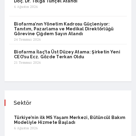
Doç. Dr. Tolga Tunçel Atandı
6 Ağustos 2026
Biofarma’nın Yönetim Kadrosu Güçleniyor:
Tanıtım, Pazarlama ve Medikal Direktörlüğü
Görevine Çiğdem Sayın Atandı
24 Temmuz 2026
Biofarma İlaç’ta Üst Düzey Atama: Şirketin Yeni
CEO’su Ecz. Gözde Terkan Oldu
21 Temmuz 2026
Sektör
Türkiye’nin ilk MS Yaşam Merkezi, Bütüncül Bakım
Modeliyle Hizmete Başladı
6 Ağustos 2026