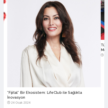
Türk
Mod
6 
”Fijital” Bir Ekosistem: LifeClub ile Sağlıkta
İnovasyon
24 Ocak 2024