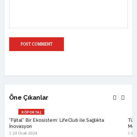
Öne Çıkanlar
RÖPORTAJ
”Fijital” Bir Ekosistem: LifeClub ile Sağlıkta
Türk
İnovasyon
Mod
24 Ocak 2024
6 A