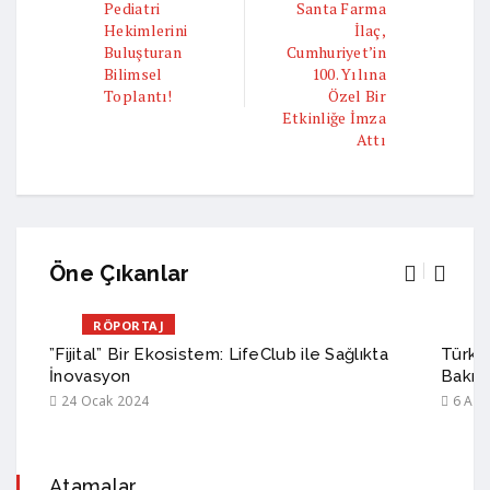
Pediatri
Santa Farma
Hekimlerini
İlaç,
Buluşturan
Cumhuriyet’in
Bilimsel
100. Yılına
Toplantı!
Özel Bir
Etkinliğe İmza
Attı
Öne Çıkanlar
RÖPORTAJ
”Fijital” Bir Ekosistem: LifeClub ile Sağlıkta
Türkiy
İnovasyon
Bakım
24 Ocak 2024
6 Ağu
Atamalar