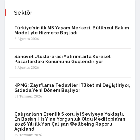
Sektör
Türkiye’nin ilk MS Yaşam Merkezi, Bütüncül Bakım
Modeliyle Hizmete Başladı
6 Ağustos 2026
Sanovel Uluslararası Yatırımlarla Küresel
Pazarlardaki Konumunu Güçlendiriyor
6 Ağustos 2026
KPMG: Zayıflama Tedavileri Tüketimi Değiştiriyor,
Gıdada Yeni Dönem Başlıyor
31 Temmuz 2026
Çalışanların Esenlik Skoru İyi Seviyeye Yaklaştı,
En Baskın His Yine Yorgunluk Oldu Meditopia’nın
2026 Yılı İlk Yarı Çalışan Wellbeing Raporu
Açıklandı
29 Temmuz 2026