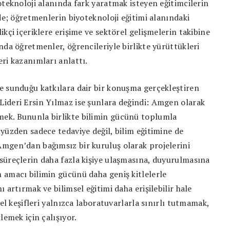
oteknoloji alanında fark yaratmak isteyen eğitimcilerin
ede; öğretmenlerin biyoteknoloji eğitimi alanındaki
kçi içeriklere erişime ve sektörel gelişmelerin takibine
nda öğretmenler, öğrencileriyle birlikte yürüttükleri
ri kazanımları anlattı.
e sunduğu katkılara dair bir konuşma gerçekleştiren
ideri Ersin Yılmaz ise şunlara değindi: Amgen olarak
ek. Bununla birlikte bilimin gücünü toplumla
yüzden sadece tedaviye değil, bilim eğitimine de
mgen’dan bağımsız bir kuruluş olarak projelerini
süreçlerin daha fazla kişiye ulaşmasına, duyurulmasına
 amacı bilimin gücünü daha geniş kitlelerle
 artırmak ve bilimsel eğitimi daha erişilebilir hale
sel keşifleri yalnızca laboratuvarlarla sınırlı tutmamak,
lemek için çalışıyor.