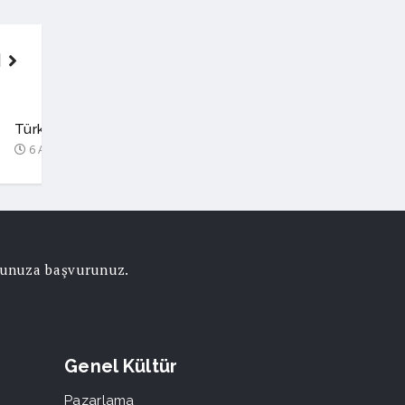
SEKTÖR
Türkiye’nin ilk MS Yaşam Merkezi, Bütüncül Bakım Modeliy
6 Ağustos 2026
orunuza başvurunuz.
Genel Kültür
Pazarlama