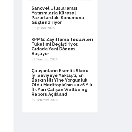
Sanovel Uluslararası
Yatırımlarla Küresel
Pazarlardaki Konumunu
Güçlendiriyor
6 Ağustos 2026
KPMG: Zayıflama Tedavileri
Tüketimi Değiştiriyor,
Gıdada Yeni Dönem
Başlıyor
31 Temmuz 2026
Çalışanların Esenlik Skoru
İyi Seviyeye Yaklaştı, En
Baskın His Yine Yorgunluk
Oldu Meditopia’nın 2026 Yılı
İlk Yarı Çalışan Wellbeing
Raporu Açıklandı
29 Temmuz 2026