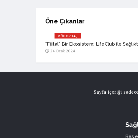
Öne Çıkanlar
RÖPORTAJ
”Fijital” Bir Ekosistem: LifeClub ile Sağlı
24 Ocak 2024
Sayfa içeriği sade
Sağl
Besle