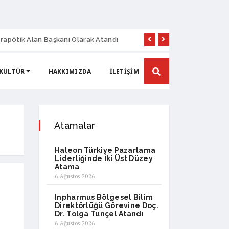
rapötik Alan Başkanı Olarak Atandı
Sanovel İlaç’ta Yen
 KÜLTÜR
HAKKIMIZDA
İLETIŞIM
Atamalar
Haleon Türkiye Pazarlama
Liderliğinde İki Üst Düzey
Atama
6 Ağustos 2026
Inpharmus Bölgesel Bilim
Direktörlüğü Görevine Doç.
Dr. Tolga Tunçel Atandı
6 Ağustos 2026