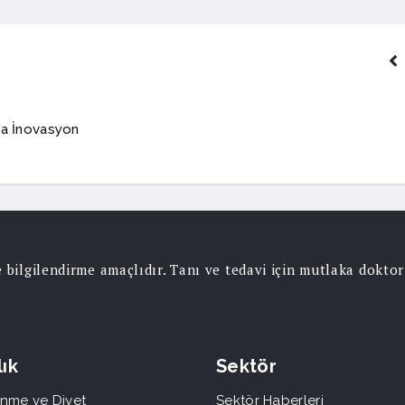
kta İnovasyon
ce bilgilendirme amaçlıdır. Tanı ve tedavi için mutlaka dokt
ık
Sektör
nme ve Diyet
Sektör Haberleri