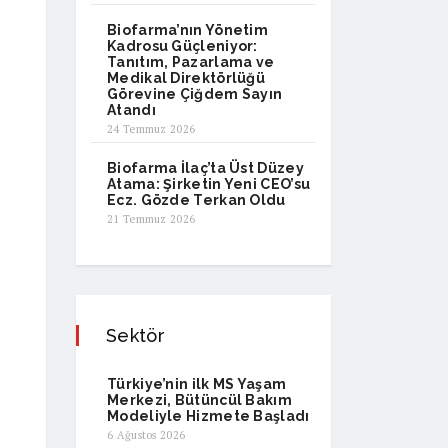
Biofarma’nın Yönetim
Kadrosu Güçleniyor:
Tanıtım, Pazarlama ve
Medikal Direktörlüğü
Görevine Çiğdem Sayın
Atandı
24 Temmuz 2026
Biofarma İlaç’ta Üst Düzey
Atama: Şirketin Yeni CEO’su
Ecz. Gözde Terkan Oldu
21 Temmuz 2026
Sektör
Türkiye’nin ilk MS Yaşam
Merkezi, Bütüncül Bakım
Modeliyle Hizmete Başladı
6 Ağustos 2026