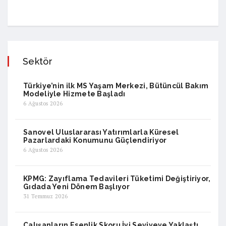
Sektör
Türkiye’nin ilk MS Yaşam Merkezi, Bütüncül Bakım
Modeliyle Hizmete Başladı
6 Ağustos 2026
Sanovel Uluslararası Yatırımlarla Küresel
Pazarlardaki Konumunu Güçlendiriyor
6 Ağustos 2026
KPMG: Zayıflama Tedavileri Tüketimi Değiştiriyor,
Gıdada Yeni Dönem Başlıyor
31 Temmuz 2026
Çalışanların Esenlik Skoru İyi Seviyeye Yaklaştı,