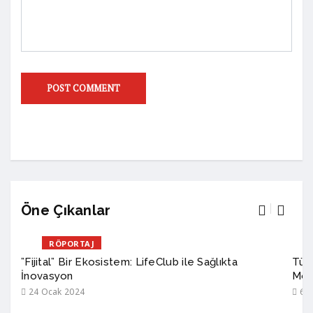
Öne Çıkanlar
RÖPORTAJ
”Fijital” Bir Ekosistem: LifeClub ile Sağlıkta
Türk
İnovasyon
Mod
24 Ocak 2024
6 A