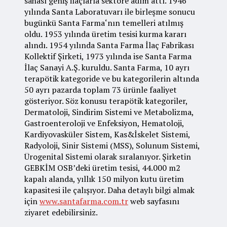
sahası geniş ilaçlarla sektöre adım attı. 1946
yılında Santa Laboratuvarı ile birleşme sonucu
bugünkü Santa Farma‘nın temelleri atılmış
oldu. 1953 yılında üretim tesisi kurma kararı
alındı. 1954 yılında Santa Farma İlaç Fabrikası
Kollektif Şirketi, 1973 yılında ise Santa Farma
İlaç Sanayi A.Ş. kuruldu. Santa Farma, 10 ayrı
terapötik kategoride ve bu kategorilerin altında
50 ayrı pazarda toplam 73 ürünle faaliyet
gösteriyor. Söz konusu terapötik kategoriler,
Dermatoloji, Sindirim Sistemi ve Metabolizma,
Gastroenteroloji ve Enfeksiyon, Hematoloji,
Kardiyovasküler Sistem, Kas&İskelet Sistemi,
Radyoloji, Sinir Sistemi (MSS), Solunum Sistemi,
Ürogenital Sistemi olarak sıralanıyor. Şirketin
GEBKİM OSB’deki üretim tesisi, 44.000 m2
kapalı alanda, yıllık 150 milyon kutu üretim
kapasitesi ile çalışıyor. Daha detaylı bilgi almak
için
www.santafarma.com.tr
web sayfasını
ziyaret edebilirsiniz.