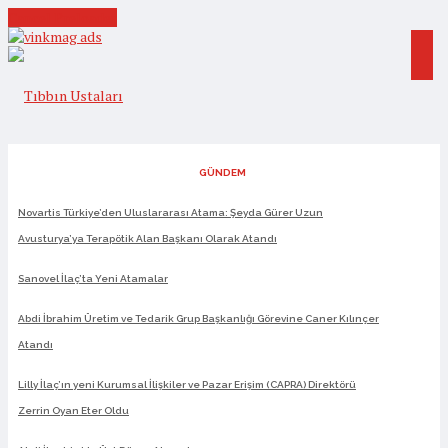
Cancel Preloader
GÜNDEM
Novartis Türkiye’den Uluslararası Atama: Şeyda Gürer Uzun
Avusturya’ya Terapötik Alan Başkanı Olarak Atandı
Sanovel İlaç’ta Yeni Atamalar
Abdi İbrahim Üretim ve Tedarik Grup Başkanlığı Görevine Caner Kılınçer
Atandı
Lilly İlaç’ın yeni Kurumsal İlişkiler ve Pazar Erişim (CAPRA) Direktörü
Zerrin Oyan Eter Oldu