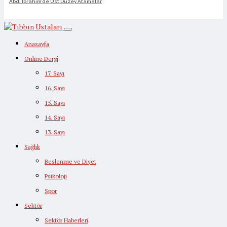
Abdi İbrahim’de Üst Düzey Atamalar
Anasayfa
Onlıne Dergi
17. Sayı
16. Sayı
15. Sayı
14. Sayı
13. Sayı
Sağlık
Beslenme ve Diyet
Psikoloji
Spor
Sektör
Sektör Haberleri