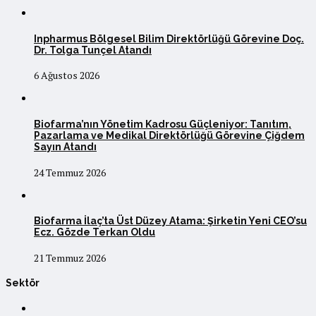
Inpharmus Bölgesel Bilim Direktörlüğü Görevine Doç.
Dr. Tolga Tunçel Atandı
6 Ağustos 2026
Biofarma’nın Yönetim Kadrosu Güçleniyor: Tanıtım,
Pazarlama ve Medikal Direktörlüğü Görevine Çiğdem
Sayın Atandı
24 Temmuz 2026
Biofarma İlaç’ta Üst Düzey Atama: Şirketin Yeni CEO’su
Ecz. Gözde Terkan Oldu
21 Temmuz 2026
Sektör