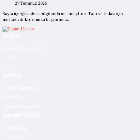
29 Temmuz 2026
Sayfa içeriği sadece bilgilendirme amaçlıdır. Tanı ve tedavi için
mutlaka doktorunuza başvurunuz.
Sağlık
Beslenme ve Diyet
Psikoloji
Spor
Sektör
Sektör Haberleri
Atamalar
Dernek Haberleri
Genel Kültür
Pazarlama
Teknoloji