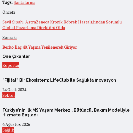
Tags
:
Santafarma
Önceki
Sevil Sipahi, AstraZeneca Kronik Böbrek Hastalığından Sorumlu
Global Pazarlama Direktörü Oldu
Sonraki
Berko İlaç 40. Yaşına Yenilenerek Giriyor
Öne Çıkanlar
Röportaj
”Fijital” Bir Ekosistem: LifeClub ile Sağlıkta İnovasyon
24 Ocak 2024
Sektör
Türkiye’nin ilk MS Yaşam Merkezi, Bütüncül Bakım Modeliyle
Hizmete Başladı
6 Ağustos 2026
Sağlık