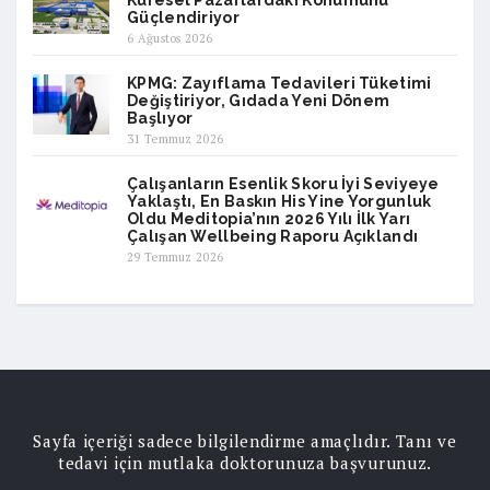
Güçlendiriyor
6 Ağustos 2026
KPMG: Zayıflama Tedavileri Tüketimi
Değiştiriyor, Gıdada Yeni Dönem
Başlıyor
31 Temmuz 2026
Çalışanların Esenlik Skoru İyi Seviyeye
Yaklaştı, En Baskın His Yine Yorgunluk
Oldu Meditopia’nın 2026 Yılı İlk Yarı
Çalışan Wellbeing Raporu Açıklandı
29 Temmuz 2026
Sayfa içeriği sadece bilgilendirme amaçlıdır. Tanı ve
tedavi için mutlaka doktorunuza başvurunuz.