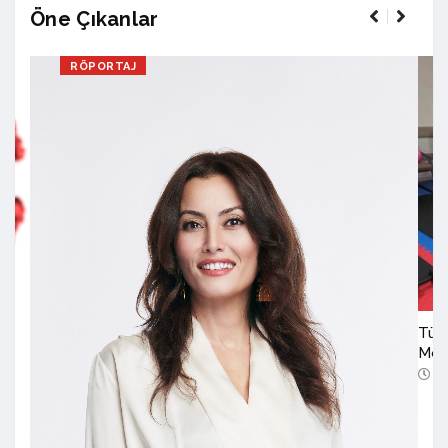
Öne Çıkanlar
RÖPORTAJ
Türk
Mod
6 