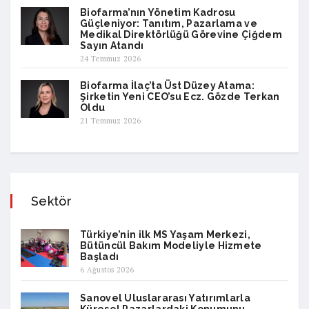
Biofarma’nın Yönetim Kadrosu
Güçleniyor: Tanıtım, Pazarlama ve
Medikal Direktörlüğü Görevine Çiğdem
Sayın Atandı
24 Temmuz 2026
Biofarma İlaç’ta Üst Düzey Atama:
Şirketin Yeni CEO’su Ecz. Gözde Terkan
Oldu
21 Temmuz 2026
Sektör
Türkiye’nin ilk MS Yaşam Merkezi,
Bütüncül Bakım Modeliyle Hizmete
Başladı
6 Ağustos 2026
Sanovel Uluslararası Yatırımlarla
Küresel Pazarlardaki Konumunu