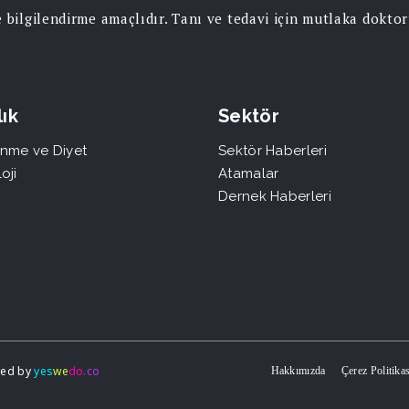
ce bilgilendirme amaçlıdır. Tanı ve tedavi için mutlaka dokt
ık
Sektör
nme ve Diyet
Sektör Haberleri
oji
Atamalar
Dernek Haberleri
gned by
yes
we
do
.co
Hakkımızda
Çerez Politikas