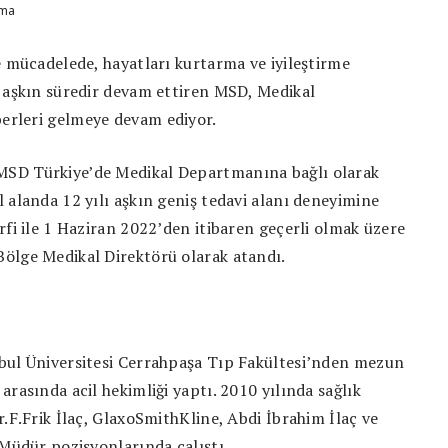
e mücadelede, hayatları kurtarma ve iyileştirme
ı aşkın süredir devam ettiren MSD, Medikal
erleri gelmeye devam ediyor.
SD Türkiye’de Medikal Departmanına bağlı olarak
 alanda 12 yılı aşkın geniş tedavi alanı deneyimine
rfi ile 1 Haziran 2022’den itibaren geçerli olmak üzere
ölge Medikal Direktörü olarak atandı.
bul Üniversitesi Cerrahpaşa Tıp Fakültesi’nden mezun
rasında acil hekimliği yaptı. 2010 yılında sağlık
r.F.Frik İlaç, GlaxoSmithKline, Abdi İbrahim İlaç ve
 Müdür pozisyonlarında çalıştı.