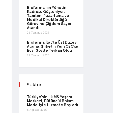
Biofarma’nın Yönetim
Kadrosu Güçleniyor:
Tanıtım, Pazarlama ve
Medikal Direktörlüğü
Görevine Çiğdem Sayın
Atandı
24 Temmuz 2026
Biofarma İlaç’ta Üst Düzey
Atama: Şirketin Yeni CEO’su
Ecz. Gözde Terkan Oldu
21 Temmuz 2026
Sektör
Türkiye’nin ilk MS Yaşam
Merkezi, Bütüncül Bakım
Modeliyle Hizmete Başladı
6 Ağustos 2026