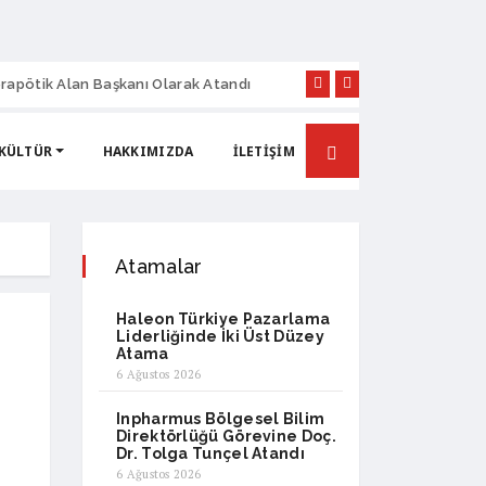
rapötik Alan Başkanı Olarak Atandı
Sanovel İlaç’ta Yen
 KÜLTÜR
HAKKIMIZDA
İLETIŞIM
Atamalar
Haleon Türkiye Pazarlama
Liderliğinde İki Üst Düzey
Atama
6 Ağustos 2026
Inpharmus Bölgesel Bilim
Direktörlüğü Görevine Doç.
Dr. Tolga Tunçel Atandı
6 Ağustos 2026