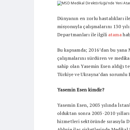
Dünyanın en zorlu hastalıkları il
misyonuyla çalışmalarını 130 yıl
Departmanları ile ilgili
atama
hab
Bu kapsamda; 2016’dan bu yana M
çalışmalarını sürdüren ve medikal
sahip olan Yasemin Esen aldığı te
Türkiye ve Ukrayna’dan sorumlu B
Yasemin Esen kimdir?
Yasemin Esen, 2003 yılında İstan
olduktan sonra 2003-2010 yılları a
hizmetleri sektöründe sırasıyla D
Abbvie ilaç şirketlerinde Medikal