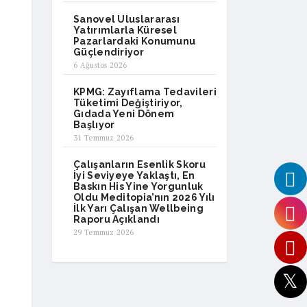
Sanovel Uluslararası
Yatırımlarla Küresel
Pazarlardaki Konumunu
Güçlendiriyor
6 Ağustos 2026
KPMG: Zayıflama Tedavileri
Tüketimi Değiştiriyor,
Gıdada Yeni Dönem
Başlıyor
31 Temmuz 2026
Çalışanların Esenlik Skoru
İyi Seviyeye Yaklaştı, En
Baskın His Yine Yorgunluk
Oldu Meditopia’nın 2026 Yılı
İlk Yarı Çalışan Wellbeing
Raporu Açıklandı
29 Temmuz 2026