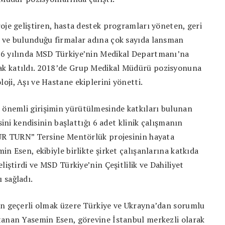
oje geliştiren, hasta destek programları yöneten, geri
 ve bulunduğu firmalar adına çok sayıda lansman
16 yılında MSD Türkiye’nin Medikal Departmanı’na
k katıldı. 2018’de Grup Medikal Müdürü pozisyonuna
ji, Aşı ve Hastane ekiplerini yönetti.
k önemli girişimin yürütülmesinde katkıları bulunan
sini kendisinin başlattığı 6 adet klinik çalışmanın
“UR TURN” Tersine Mentörlük projesinin hayata
n Esen, ekibiyle birlikte şirket çalışanlarına katkıda
liştirdi ve MSD Türkiye’nin Çeşitlilik ve Dahiliyet
 sağladı.
en geçerli olmak üzere Türkiye ve Ukrayna’dan sorumlu
tanan Yasemin Esen, görevine İstanbul merkezli olarak