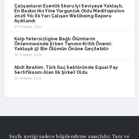
Çalışanların Esenlik Skoru İyi Seviyeye Yaklaştı,
En Baskın His Yine Yorgunluk Oldu Meditopia’nın
2026 Yılı İlk Yarı Çalışan Wellbeing Raporu
Açıklandı
29 Temmuz 2026
Kalp Yetersizliğine Bağlı Ölümlerin
Önlenmesinde Erken Tanının Kritik Önemi:
Yaklaşık 57 Bin Ölümün Önüne Geçilebilir
28 Temmuz 2026
Abdi İbrahim, Türk İlaç Sektöründe Equal Pay
Sertifikasını Alan İlk Şirket Oldu
28 Temmuz 2026
Sayfa içeriği sadece bilgilendirme amaçlıdır. Tanı ve