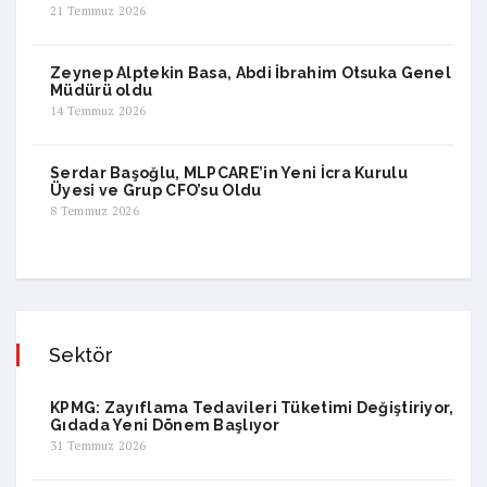
21 Temmuz 2026
Zeynep Alptekin Basa, Abdi İbrahim Otsuka Genel
Müdürü oldu
14 Temmuz 2026
Serdar Başoğlu, MLPCARE’in Yeni İcra Kurulu
Üyesi ve Grup CFO’su Oldu
8 Temmuz 2026
Sektör
KPMG: Zayıflama Tedavileri Tüketimi Değiştiriyor,
Gıdada Yeni Dönem Başlıyor
31 Temmuz 2026