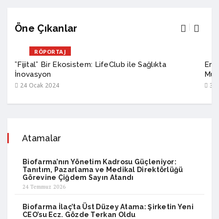
Öne Çıkanlar
RÖPORTAJ
”Fijital” Bir Ekosistem: LifeClub ile Sağlıkta
Erke
İnovasyon
Müc
24 Ocak 2024
31 
Atamalar
Biofarma’nın Yönetim Kadrosu Güçleniyor:
Tanıtım, Pazarlama ve Medikal Direktörlüğü
Görevine Çiğdem Sayın Atandı
24 Temmuz 2026
Biofarma İlaç’ta Üst Düzey Atama: Şirketin Yeni
CEO’su Ecz. Gözde Terkan Oldu