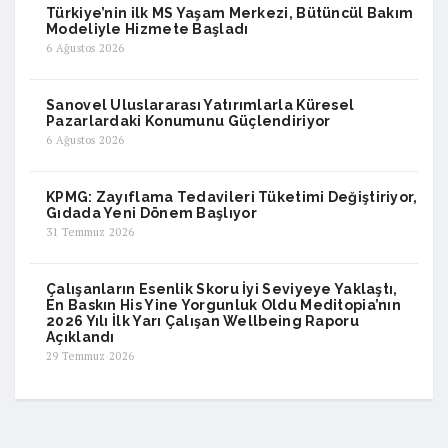
Türkiye’nin ilk MS Yaşam Merkezi, Bütüncül Bakım
Modeliyle Hizmete Başladı
6 Ağustos 2026
Sanovel Uluslararası Yatırımlarla Küresel
Pazarlardaki Konumunu Güçlendiriyor
6 Ağustos 2026
KPMG: Zayıflama Tedavileri Tüketimi Değiştiriyor,
Gıdada Yeni Dönem Başlıyor
31 Temmuz 2026
Çalışanların Esenlik Skoru İyi Seviyeye Yaklaştı,
En Baskın His Yine Yorgunluk Oldu Meditopia’nın
2026 Yılı İlk Yarı Çalışan Wellbeing Raporu
Açıklandı
29 Temmuz 2026