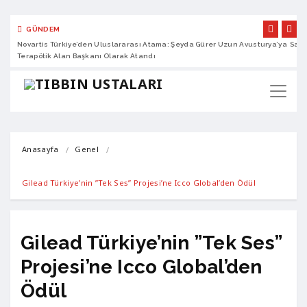
GÜNDEM
Novartis Türkiye’den Uluslararası Atama: Şeyda Gürer Uzun Avusturya’ya
Sano
Terapötik Alan Başkanı Olarak Atandı
Anasayfa
Genel
Gilead Türkiye’nin ”Tek Ses” Projesi’ne Icco Global’den Ödül
Gilead Türkiye’nin ”Tek Ses”
Projesi’ne Icco Global’den
Ödül