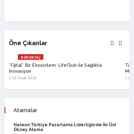
Öne Çıkanlar
RÖPORTAJ
”Fijital” Bir Ekosistem: LifeClub ile Sağlıkta
Türk
İnovasyon
Mod
24 Ocak 2024
6 A
Atamalar
Haleon Türkiye Pazarlama Liderliğinde İki Üst
Düzey Atama